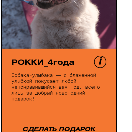
i
РОККИ_4года
Собака-улыбака — с блаженной
улыбкой покусает любой
непонравившийся вам год, всего
лишь за добрый новогодний
подарок!
СДЕЛАТЬ ПОДАРОК