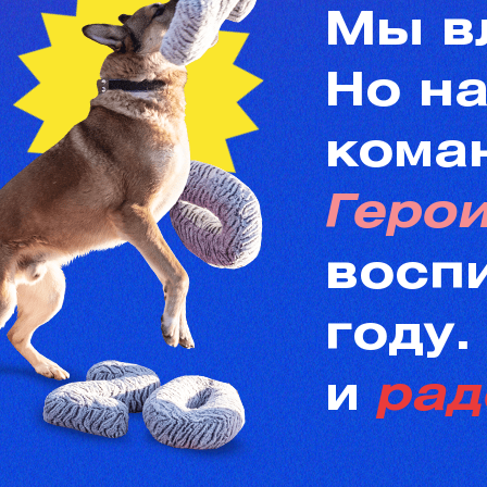
Мы вл
Но на
кома
Геро
восп
году
и
рад