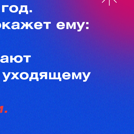
год.
окажет ему:
ают
 уходящему
ь
.