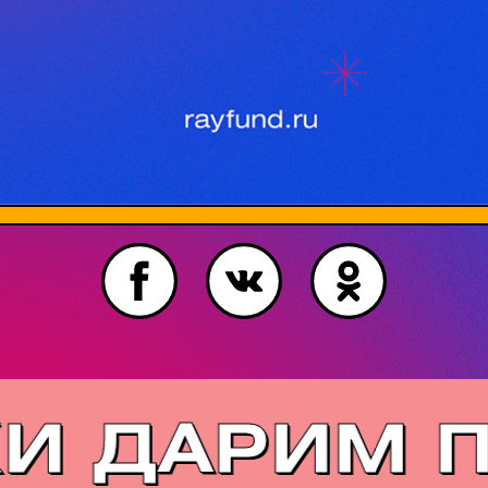
Манго страхование — социально
ответственная компания, которая
заботится о животных и о своих
клиентах. Они — наши друзья!
Благодаря Манго каждое ваше
пожертвование хорошим мальчикам
и девочкам БУДЕТ УДВОЕНО!*
РКИ ДАРИМ