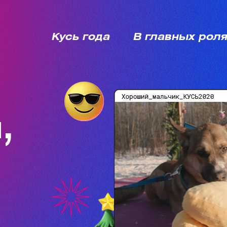
Кусь года
В главных рол
,