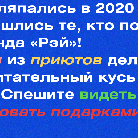
япались в 2020 
шлись те, кто п
нда «Рэй»!
и
из
приютов
дел
итательный
кусь
.
Спешите
видет
овать
подарками